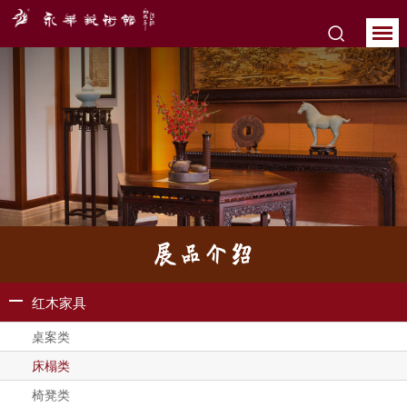
展品介绍
红木家具
桌案类
床榻类
椅凳类